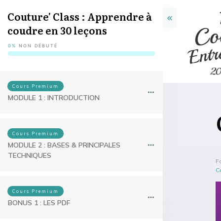
Couture' Class : Apprendre à
coudre en 30 leçons
0%
NON DÉBUTÉ
Cours Premium
MODULE 1 : INTRODUCTION
Cours Premium
MODULE 2 : BASES & PRINCIPALES
TECHNIQUES
F
C
Cours Premium
BONUS 1 : LES PDF