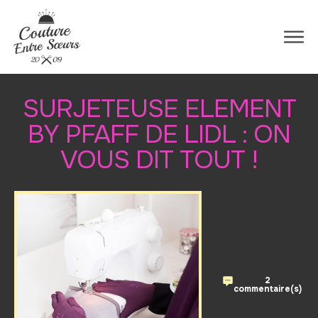
SURJETEUSE ELEMENT
BY PFAFF DE LIDL : ON
VOUS DIT TOUT !
2
Killya
commentaire(s)