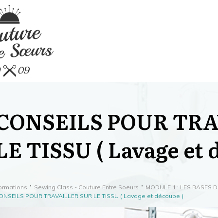
CONSEILS POUR TRA
LE TISSU ( Lavage et 
ormations
Sewing Class - Couture Entre Soeurs
MODULE 1 : LES BASES 
ONSEILS POUR TRAVAILLER SUR LE TISSU ( Lavage et découpe )