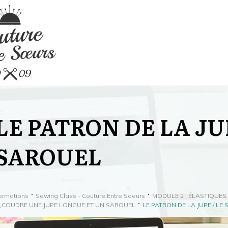
LE PATRON DE LA JUP
SAROUEL
ormations
Sewing Class - Couture Entre Soeurs
MODULE 2 : ÉLASTIQUES 
COUDRE UNE JUPE LONGUE ET UN SAROUEL
LE PATRON DE LA JUPE / LE