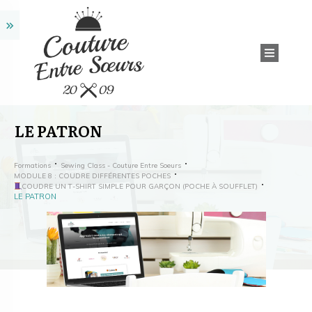
LE PATRON
Formations
Sewing Class - Couture Entre Soeurs
MODULE 8 : COUDRE DIFFÉRENTES POCHES
COUDRE UN T-SHIRT SIMPLE POUR GARÇON (POCHE À SOUFFLET)
LE PATRON